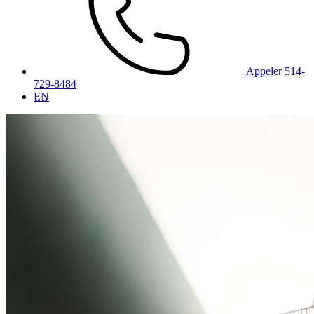
Appeler 514-
729-8484
EN