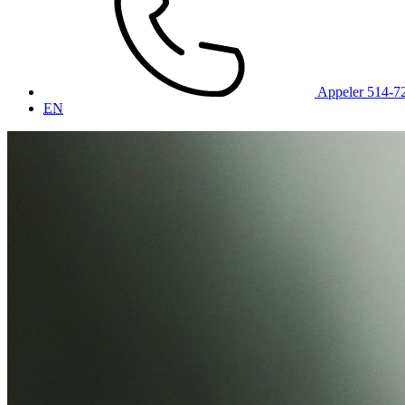
Appeler 514-7
EN