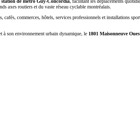
la station de métro Guy-Concordia
, facilitant les déplacements quotidi
ands axes routiers et du vaste réseau cyclable montréalais.
 cafés, commerces, hôtels, services professionnels et installations sport
 et à son environnement urbain dynamique, le
1801 Maisonneuve Oues