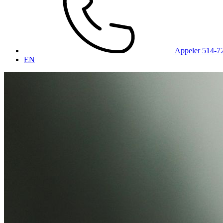
Appeler 514-7
EN