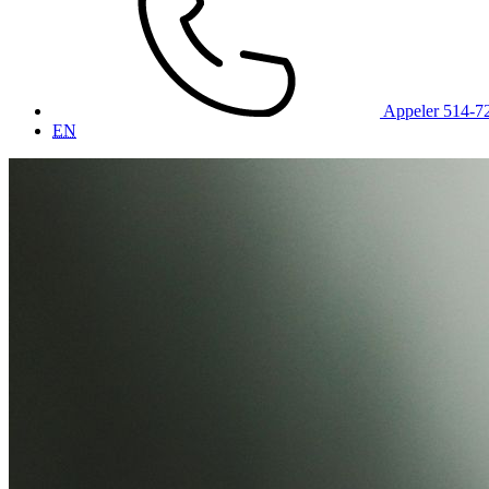
Appeler 514-7
EN