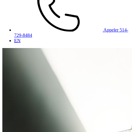
Appeler 514-
729-8484
EN