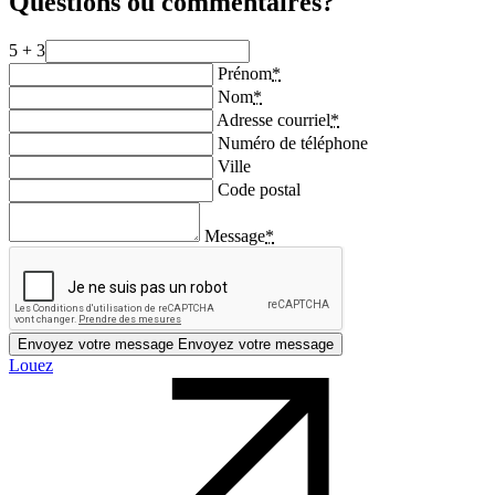
Questions ou commentaires?
5 + 3
Prénom
*
Nom
*
Adresse courriel
*
Numéro de téléphone
Ville
Code postal
Message
*
Envoyez votre message
Envoyez votre message
Louez