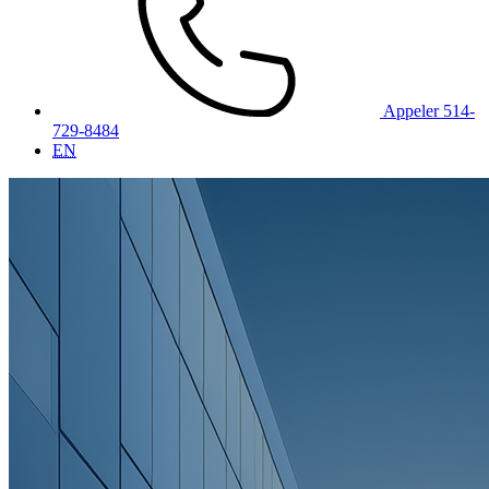
Appeler 514-
729-8484
EN