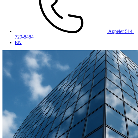
Appeler 514-
729-8484
EN