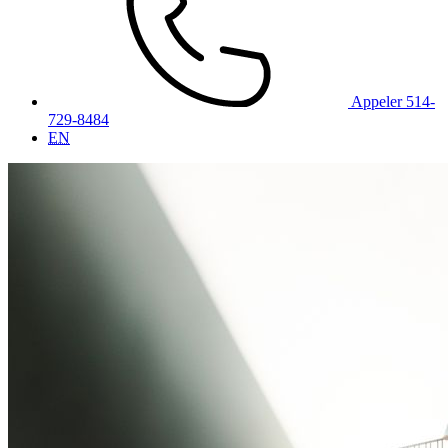
Appeler 514-
729-8484
EN