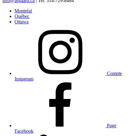
info@asgaard.ca
| Tel. 514-729-8484
Montréal
Québec
Ottawa
Compte
Instagram
Page
Facebook