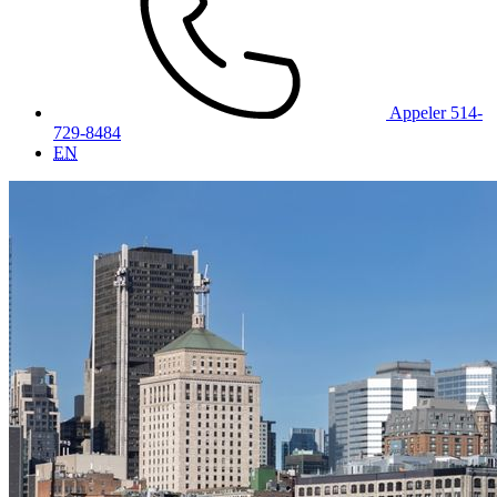
Appeler 514-
729-8484
EN