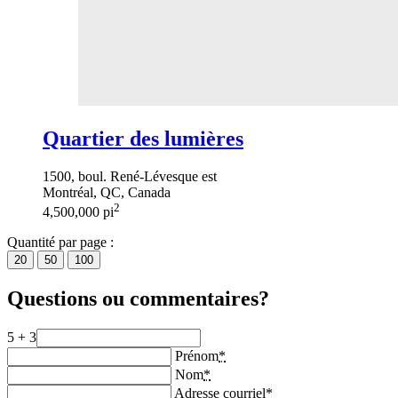
Quartier des lumières
1500, boul. René-Lévesque est
Montréal, QC, Canada
2
4,500,000 pi
Quantité par page :
20
50
100
Questions ou commentaires?
5 + 3
Prénom
*
Nom
*
Adresse courriel
*