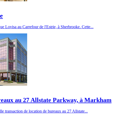
ie
ue Lovisa au Carrefour de l'Estrie, à Sherbrooke. Cette...
ureaux au 27 Allstate Parkway, à Markham
le transaction de location de bureaux au 27 Allstate...