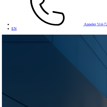
Appeler 514-7
EN